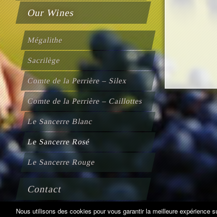
Our Wines
Mégalithe
Sacrilège
Comte de la Perrière – Silex
Comte de la Perrière – Caillottes
Le Sancerre Blanc
Le Sancerre Rosé
Le Sancerre Rouge
Contact
Nous utilisons des cookies pour vous garantir la meilleure expérience su
Legal Information
- La Perrière - Verdigny - 18300 Sancerre - Tél.